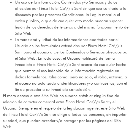
Un uso de la información, Contenidos y/o Servicios y datos
ofrecidos por
Finca Hotel Ca\\\’s Sant
sin que sea contrario a lo
dispuesto por las presentes Condiciones, la Ley, la moral o el
orden público, o que de cualquier otro modo puedan suponer
lesión de los derechos de terceros o del mismo funcionamiento del
Sitio Web.
La veracidad y licitud de las informaciones aportadas por el
Usuario en los formularios extendidos por
Finca Hotel Ca\\\’s
Sant
para el acceso a ciertos Contenidos o Servicios ofrecidos por
el Sitio Web. En todo caso, el Usuario notificará de forma
inmediata a
Finca Hotel Ca\\\’s Sant
acerca de cualquier hecho
que permita el uso indebido de la información registrada en
dichos formularios, tales como, pero no solo, el robo, extravío, o
el acceso no autorizado a identificadores y/o contraseñas, con el
fin de proceder a su inmediata cancelación.
El mero acceso a este Sitio Web no supone entablar ningún tipo de
relación de carácter comercial entre
Finca Hotel Ca\\\’s Sant
y el
Usuario. Siempre en el respeto de la legislación vigente, este Sitio Web
de
Finca Hotel Ca\\\’s Sant
se dirige a todas las personas, sin importar
su edad, que puedan acceder y/o navegar por las páginas del Sitio
Web.