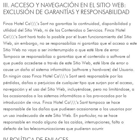
III. ACCESO Y NAVEGACIÓN EN EL SITIO WEB:
EXCLUSIÓN DE GARANTÍAS Y RESPONSABILIDAD
Finca Hotel Ca\\\’s Sant
no garantiza la continuidad, disponibilidad y
utilidad del Sitio Web, ni de los Contenidos o Servicios.
Finca Hotel
Ca\\\’s Sant
hará todo lo posible por el buen funcionamiento del Sitio
Web, sin embargo, no se responsabiliza ni garantiza que el acceso a este
Sitio Web no vaya a ser ininterrumpido o que esté libre de error.
Tampoco se responsabiliza o garantiza que el contenido o software al
que pueda accederse a través de este Sitio Web, esté libre de error o
cause un daño al sistema informático (software y hardware) del Usuario.
En ningún caso
Finca Hotel Ca\\\’s Sant
será responsable por las
pérdidas, daños o perjuicios de cualquier tipo que surjan por el acceso,
navegación y el uso del Sitio Web, incluyéndose, pero no limitándose, a
los ocasionados a los sistemas informáticos o los provocados por la
introducción de virus.
Finca Hotel Ca\\\’s Sant
tampoco se hace
responsable de los daños que pudiesen ocasionarse a los usuarios por
un uso inadecuado de este Sitio Web. En particular, no se hace
responsable en modo alguno de las caídas, interrupciones, falta o
defecto de las telecomunicaciones que pudieran ocurrir.
IV. POLÍTICA DE ENLACES