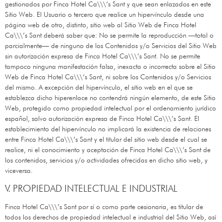
gestionados por
Finca Hotel Ca\\\’s Sant
y que sean enlazados en este
Sitio Web. El Usuario o tercero que realice un hipervínculo desde una
página web de otro, distinto, sitio web al Sitio Web de
Finca Hotel
Ca\\\’s Sant
deberá saber que: No se permite la reproducción —total o
parcialmente— de ninguno de los Contenidos y/o Servicios del Sitio Web
sin autorización expresa de
Finca Hotel Ca\\\’s Sant
. No se permite
tampoco ninguna manifestación falsa, inexacta o incorrecta sobre el Sitio
Web de
Finca Hotel Ca\\\’s Sant
, ni sobre los Contenidos y/o Servicios
del mismo. A excepción del hipervínculo, el sitio web en el que se
establezca dicho hiperenlace no contendrá ningún elemento, de este Sitio
Web, protegido como propiedad intelectual por el ordenamiento jurídico
español, salvo autorización expresa de
Finca Hotel Ca\\\’s Sant
. El
establecimiento del hipervínculo no implicará la existencia de relaciones
entre
Finca Hotel Ca\\\’s Sant
y el titular del sitio web desde el cual se
realice, ni el conocimiento y aceptación de
Finca Hotel Ca\\\’s Sant
de
los contenidos, servicios y/o actividades ofrecidas en dicho sitio web, y
viceversa.
V. PROPIEDAD INTELECTUAL E INDUSTRIAL
Finca Hotel Ca\\\’s Sant
por sí o como parte cesionaria, es titular de
todos los derechos de propiedad intelectual e industrial del Sitio Web, así