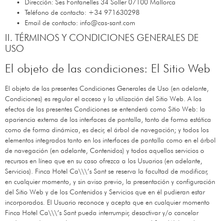
Dirección:
Ses Fontanelles 34 Soller 07100 Mallorca
Teléfono de contacto:
+34 971630298
Email de contacto:
info@cas-sant.com
II. TÉRMINOS Y CONDICIONES GENERALES DE
USO
El objeto de las condiciones: El Sitio Web
El objeto de las presentes Condiciones Generales de Uso (en adelante,
Condiciones) es regular el acceso y la utilización del Sitio Web. A los
efectos de las presentes Condiciones se entenderá como Sitio Web: la
apariencia externa de los interfaces de pantalla, tanto de forma estática
como de forma dinámica, es decir, el árbol de navegación; y todos los
elementos integrados tanto en los interfaces de pantalla como en el árbol
de navegación (en adelante, Contenidos) y todos aquellos servicios o
recursos en línea que en su caso ofrezca a los Usuarios (en adelante,
Servicios).
Finca Hotel Ca\\\’s Sant
se reserva la facultad de modificar,
en cualquier momento, y sin aviso previo, la presentación y configuración
del Sitio Web y de los Contenidos y Servicios que en él pudieran estar
incorporados. El Usuario reconoce y acepta que en cualquier momento
Finca Hotel Ca\\\’s Sant
pueda interrumpir, desactivar y/o cancelar